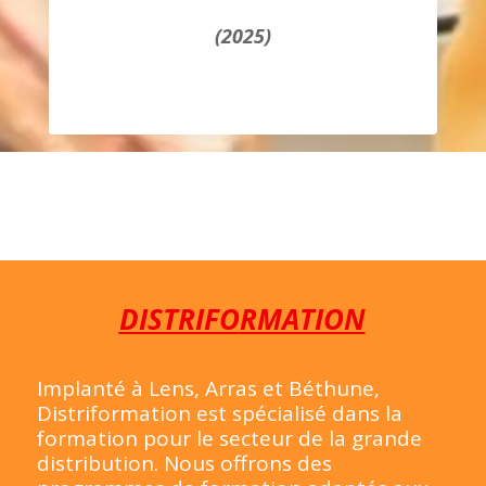
(2025)
DISTRIFO
RMATION
Implanté à Lens, Arras et Béthune,
Distriformation est spécialisé dans la
formation pour le secteur de la grande
distribution. Nous offrons des