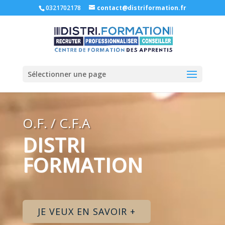
0321702178
contact@distriformation.fr
Sélectionner une page
Lecteur
vidéo
O.F. / C.F.A
DISTRI
FORMATION
JE VEUX EN SAVOIR +